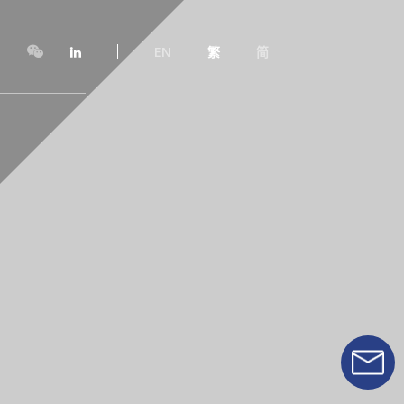
EN
繁
简