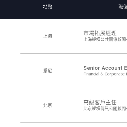
地點
職位
市場拓展經理
上海
上海縱橫公共關係顧問
Senior Account 
悉尼
Financial & Corporate 
高級客戶主任
北京
北京縱橫傳訊公關顧問